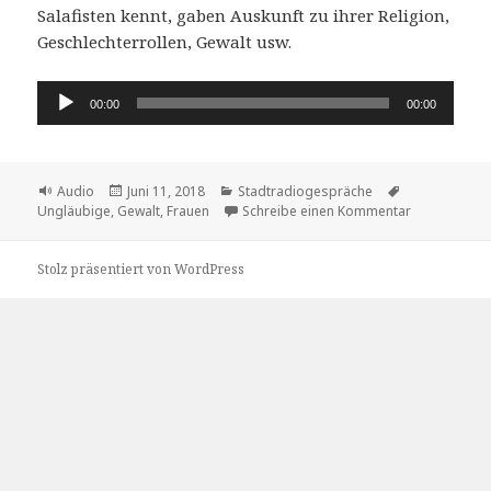
Salafisten kennt, gaben Auskunft zu ihrer Religion,
Geschlechterrollen, Gewalt usw.
Audio-
00:00
00:00
Player
Format
Veröffentlicht
Kategorien
Schlagwörter
Audio
Juni 11, 2018
Stadtradiogespräche
am
zu Ein Infos
Ungläubige
,
Gewalt
,
Frauen
Schreibe einen Kommentar
Stolz präsentiert von WordPress