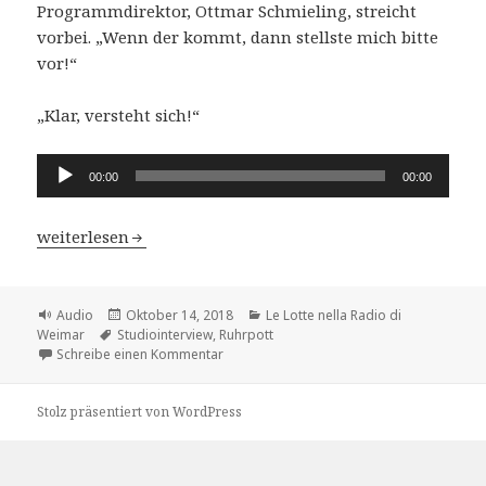
Programmdirektor, Ottmar Schmieling, streicht
vorbei. „Wenn der kommt, dann stellste mich bitte
vor!“
„Klar, versteht sich!“
Audio-
00:00
00:00
Player
Le Lotte nella Radio di Weimar – Kap.2 Ottmar Schmie
weiterlesen
Format
Veröffentlicht
Kategorien
Audio
Oktober 14, 2018
Le Lotte nella Radio di
Schlagwörter
am
Weimar
Studiointerview
,
Ruhrpott
zu Le Lotte nella Radio di Weimar – Kap.
Schreibe einen Kommentar
Stolz präsentiert von WordPress