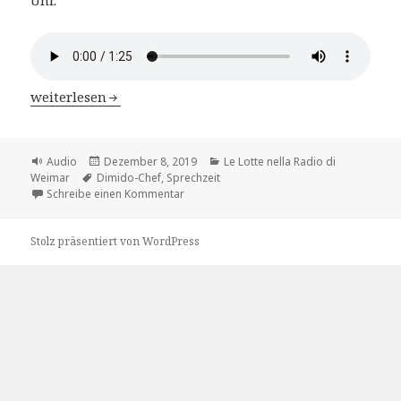
Le Lotte nella Radio di Weimar – Kap.4 Patricia Herberge
weiterlesen
Format
Veröffentlicht
Kategorien
Audio
Dezember 8, 2019
Le Lotte nella Radio di
Schlagwörter
am
Weimar
Dimido-Chef
,
Sprechzeit
zu Le Lotte nella Radio di Weimar – Kap.4 
Schreibe einen Kommentar
Stolz präsentiert von WordPress