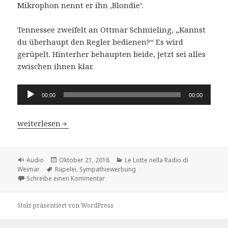
Mikrophon nennt er ihn ‚Blondie’.
Tennessee zweifelt an Ottmar Schmieling, „Kannst
du überhaupt den Regler bedienen?“ Es wird
gerüpelt. Hinterher behaupten beide, jetzt sei alles
zwischen ihnen klar.
Audio-
00:00
00:00
Player
Le Lotte nella Radio di Weimar – Kap.2 Ottmar Schmie
weiterlesen
Format
Veröffentlicht
Kategorien
Audio
Oktober 21, 2018
Le Lotte nella Radio di
Schlagwörter
am
Weimar
Rüpelei
,
Sympathiewerbung
zu Le Lotte nella Radio di Weimar – Kap.
Schreibe einen Kommentar
Stolz präsentiert von WordPress