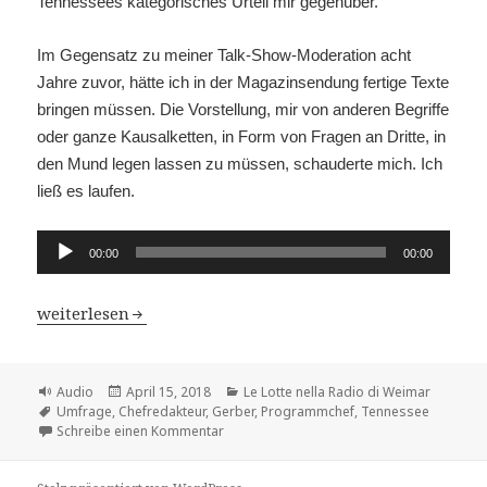
Tennessees kategorisches Urteil mir gegenüber.
Im Gegensatz zu meiner Talk-Show-Moderation acht
Jahre zuvor, hätte ich in der Magazinsendung fertige Texte
bringen müssen. Die Vorstellung, mir von anderen Begriffe
oder ganze Kausalketten, in Form von Fragen an Dritte, in
den Mund legen lassen zu müssen, schauderte mich. Ich
ließ es laufen.
Audio-
00:00
00:00
Player
Le Lotte nella Radio di Weimar – Kap.1 Gründer (12)
weiterlesen
Format
Veröffentlicht
Kategorien
Audio
April 15, 2018
Le Lotte nella Radio di Weimar
Schlagwörter
am
Umfrage
,
Chefredakteur
,
Gerber
,
Programmchef
,
Tennessee
zu Le Lotte nella Radio di Weimar – Kap.1 
Schreibe einen Kommentar