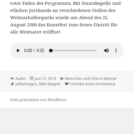
roter Faden des Programms. Mit Staatskapelle und
etlichen Jazzbands an verschiedenen Stellen des
Weimarhallenparks wurde am Abend des 22.
August 2008 das Kunstfest zum freien Eintritt für
alle Weimarer eröffnet
Format
Veröffentlicht
Kategorien
Audio
Juni 13, 2019
Menschen und Orte in Weimar
Schlagwörter
am
zu „Unster
pèllerinages
,
Nike Wagner
Schreibe einen Kommentar
Stolz präsentiert von WordPress