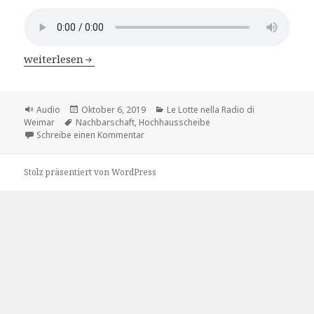
Le Lotte nella Radio di Weimar – Kap.3 Sylvias Hauptroll
weiterlesen
Format
Veröffentlicht
Kategorien
Audio
Oktober 6, 2019
Le Lotte nella Radio di
Schlagwörter
am
Weimar
Nachbarschaft
,
Hochhausscheibe
zu Le Lotte nella Radio di Weimar – Kap.3 S
Schreibe einen Kommentar
Stolz präsentiert von WordPress