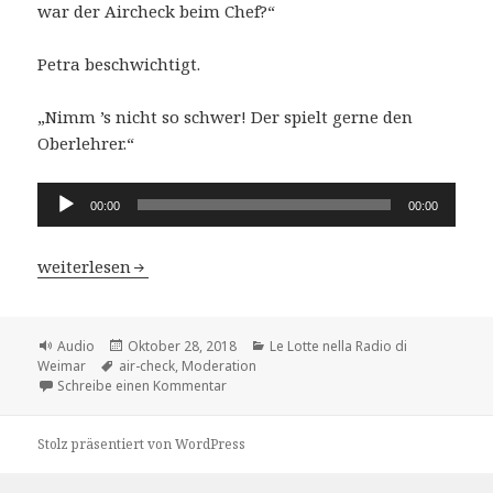
war der Aircheck beim Chef?“
Petra beschwichtigt.
„Nimm ’s nicht so schwer! Der spielt gerne den
Oberlehrer.“
Audio-
00:00
00:00
Player
Le Lotte nella Radio di Weimar – Kap.2 Ottmar Schmie
weiterlesen
Format
Veröffentlicht
Kategorien
Audio
Oktober 28, 2018
Le Lotte nella Radio di
Schlagwörter
am
Weimar
air-check
,
Moderation
zu Le Lotte nella Radio di Weimar – Kap.
Schreibe einen Kommentar
Stolz präsentiert von WordPress