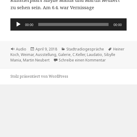
zu sehen sein. Am 6.4. war Vernissage
Audio-
00:00
00:00
Player
Format
Veröffentlicht
Kategorien
Schlagwörter
Audio
April 9, 2018
Stadtradiogespräche
Heiner
am
Koch
,
Weimar
,
Ausstellung
,
Galerie
,
C.Keller
,
Laudatio
,
Sibylle
zu Laudatio: Sibyl
Mania
,
Martin Neubert
Schreibe einen Kommentar
Stolz präsentiert von WordPress