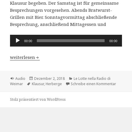
Klausur begeben. Der Samstag ist für gemeinsame
Besprechungen vorgesehen. Abends Bratwurst-
Grillen mit Bier. Sonntagvormittag abschließende
Besprechung, anschließend Mittagessen und
Audio-
00:00
00:00
Player
Le Lotte nella Radio di Weimar – Kap.2 Ottmar Schmie
weiterlesen
Format
Veröffentlicht
Kategorien
Audio
Dezember 2, 2018
Le Lotte nella Radio di
Schlagwörter
am
zu Le Lot
Weimar
Klausur
,
Herberge
Schreibe einen Kommentar
Stolz präsentiert von WordPress