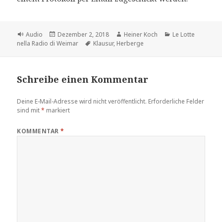
Format
Veröffentlicht
Autor
Kategorien
Audio
Dezember 2, 2018
Heiner Koch
Le Lotte
am
Schlagwörter
nella Radio di Weimar
Klausur
,
Herberge
Schreibe einen Kommentar
Deine E-Mail-Adresse wird nicht veröffentlicht.
Erforderliche Felder
sind mit
*
markiert
KOMMENTAR
*