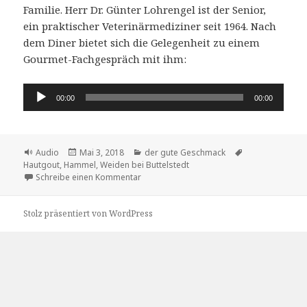
Familie. Herr Dr. Günter Lohrengel ist der Senior,
ein praktischer Veterinärmediziner seit 1964. Nach
dem Diner bietet sich die Gelegenheit zu einem
Gourmet-Fachgespräch mit ihm:
Audio-
00:00
00:00
Player
Format
Veröffentlicht
Kategorien
Schlagwörter
Audio
Mai 3, 2018
der gute Geschmack
am
Hautgout
,
Hammel
,
Weiden bei Buttelstedt
zu Hautgout – der Duft von Wildgerichten
Schreibe einen Kommentar
Stolz präsentiert von WordPress