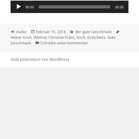
Audio-
00:00
00:00
Player
Format
Veröffentlicht
Kategorien
Schlagwör
Audio
Februar 15, 2018
der gute Geschmack
am
Heiner Koch
,
Weimar
,
Christian Franz
,
Koch
,
Gretchens
,
Gute
zu Christian Franz bereitet 
Geschmack
Schreibe einen Kommentar
Stolz präsentiert von WordPress