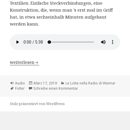
Textilien. Einfache Steckverbindungen, eine
Konstruktion, die, wenn man ’s erst mal im Griff
hat, in etwa sechseinhalb Minuten aufgebaut
werden kann.
Le Lotte nella Radio di Weimar – Kap.2 Ottmar Schmie
weiterlesen
Format
Veröffentlicht
Kategorien
Audio
März 17, 2019
Le Lotte nella Radio di Weimar
Schlagwörter
am
zu Le Lotte nella Radio di Wei
Folter
Schreibe einen Kommentar
Stolz präsentiert von WordPress