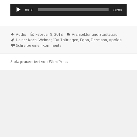
Audio-
00:00
00:00
Player
Format
Veröffentlicht
Kategorien
Audio
Februar 8, 2018
Architektur und Städtebau
Schlagwörter
am
Heiner Koch
,
Weimar
,
IBA Thüringen
,
Egon
,
Eiermann
,
Apolda
zu ,IBA Thüringen‘ zieht in Egon-Eiermann-
Schreibe einen Kommentar
Stolz präsentiert von WordPress