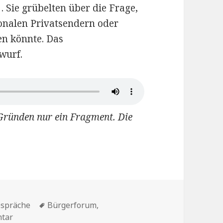
 Sie grübelten über die Frage,
onalen Privatsendern oder
en könnte. Das
wurf.
n Gründen nur ein Fragment. Die
Schlagwörter
espräche
Bürgerforum
,
zu Radio Lotte zum Geburtstag -Vier aus der Gruppe de
ntar