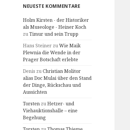
NEUESTE KOMMENTARE
Holm Kirsten - der Historiker
als Museologe - Heiner Koch
zu
Timur und sein Trupp
Hans Steiner
zu
Wie Maik
Plewnia die Wende in der
Prager Botschaft erlebte
Denis
zu
Christian Molitor
alias Doc Mulai über den Stand
der Dinge, Rückschau und
Aussichten
Torsten
zu
Hetzer- und
Viehauktionshalle – eine
Begehung
Torsten
zu
Thomas Thieme