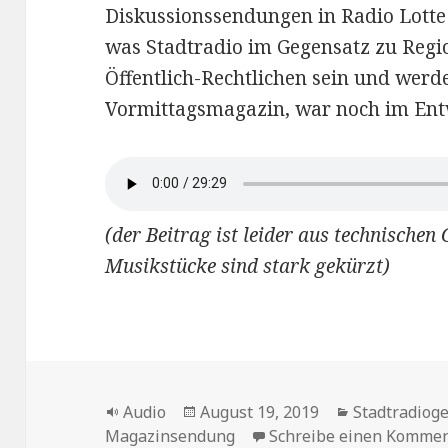
Diskussionssendungen in Radio Lotte .
was Stadtradio im Gegensatz zu Regi
Öffentlich-Rechtlichen sein und werd
Vormittagsmagazin, war noch im Ent
(der Beitrag ist leider aus technische
Musikstücke sind stark gekürzt)
Format
Veröffentlicht
Kategorien
Audio
August 19, 2019
Stadtradiog
am
Magazinsendung
Schreibe einen Komme