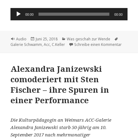
Audio-
00:00
00:00
Player
Format
Veröffentlicht
Kategorien
Schlagwör
Audio
Juni 25, 2018
Was geschah zur Wende
am
zu Wie C
Galerie Schwamm
,
Acc
,
C.Keller
Schreibe einen Kommentar
Alexandra Janizewski
comoderiert mit Sten
Fischer – ihre Spuren in
einer Performance
Die Kulturpädagogin an Weimars ACC-Galerie
Alexandra Janizewski starb 50-jährig am 10.
September 2017 nach mehrmonatiger