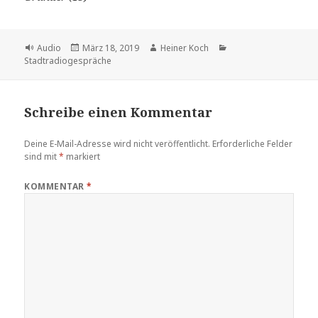
Format
Veröffentlicht
Autor
Kategorien
Audio
März 18, 2019
Heiner Koch
am
Stadtradiogespräche
Schreibe einen Kommentar
Deine E-Mail-Adresse wird nicht veröffentlicht.
Erforderliche Felder
sind mit
*
markiert
KOMMENTAR
*