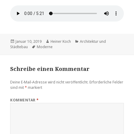
Veröffentlicht
Autor
Kategorien
Januar 10, 2019
Heiner Koch
Architektur und
am
Schlagwörter
Städtebau
Moderne
Schreibe einen Kommentar
Deine E-Mail-Adresse wird nicht veröffentlicht.
Erforderliche Felder
sind mit
*
markiert
KOMMENTAR
*