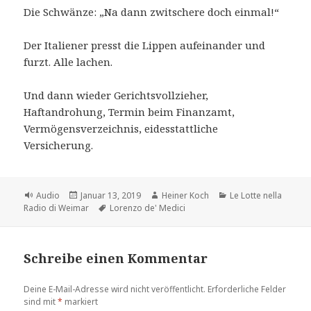
Die Schwänze: „Na dann zwitschere doch einmal!“
Der Italiener presst die Lippen aufeinander und
furzt. Alle lachen.
Und dann wieder Gerichtsvollzieher,
Haftandrohung, Termin beim Finanzamt,
Vermögensverzeichnis, eidesstattliche
Versicherung.
Format
Veröffentlicht
Autor
Kategorien
Audio
Januar 13, 2019
Heiner Koch
Le Lotte nella
am
Schlagwörter
Radio di Weimar
Lorenzo de' Medici
Schreibe einen Kommentar
Deine E-Mail-Adresse wird nicht veröffentlicht.
Erforderliche Felder
sind mit
*
markiert