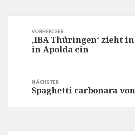
Beitragsnavigation
VORHERIGER
,IBA Thüringen‘ zieht 
Vorheriger
in Apolda ein
Beitrag:
NÄCHSTER
Spaghetti carbonara vo
Nächster
Beitrag: