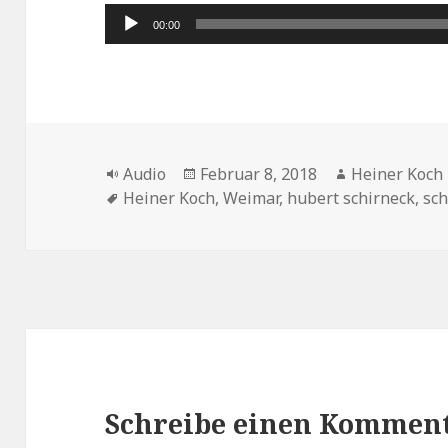
Audio-
00:00
Player
Format
Veröffentlicht
Autor
Audio
Februar 8, 2018
Heiner Koch
Schlagwörter
am
Heiner Koch
,
Weimar
,
hubert schirneck
,
sch
Schreibe einen Kommen