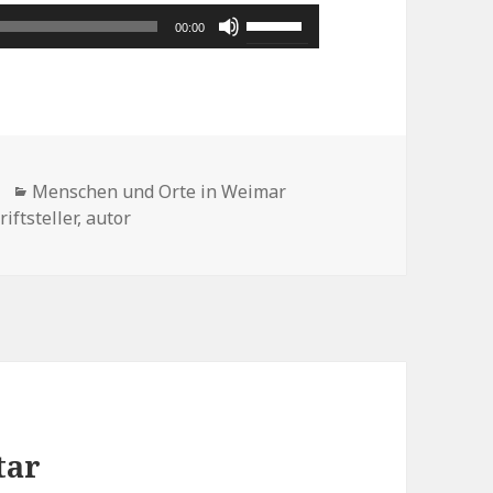
Pfeiltasten
00:00
Hoch/Runter
benutzen,
um
die
Kategorien
Lautstärke
Menschen und Orte in Weimar
riftsteller
,
autor
zu
regeln.
tar