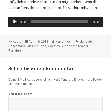
möglichst viele Kräuter, man sagt sieben. Was die
Saison hergibt. Sie müssen nicht vollständig sein.
Audio-
00:00
00:00
Player
Format
Veröffentlicht
Autor
Kategorien
Audio
April 19, 2018
Heiner Koch
der gute
am
Schlagwörter
Geschmack
Grie Soos
,
Goethes Leibgericht
,
Kräuter
,
Frankfurt
Schreibe einen Kommentar
Deine E-Mail-Adresse wird nicht veröffentlicht.
Erforderliche Felder
sind mit
*
markiert
KOMMENTAR
*