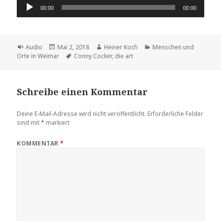
Audio-
00:00
00:00
Player
Format
Veröffentlicht
Autor
Kategorien
Audio
Mai 2, 2018
Heiner Koch
Menschen und
am
Schlagwörter
Orte in Weimar
Conny Cocker
,
die art
Schreibe einen Kommentar
Deine E-Mail-Adresse wird nicht veröffentlicht.
Erforderliche Felder
sind mit
*
markiert
KOMMENTAR
*