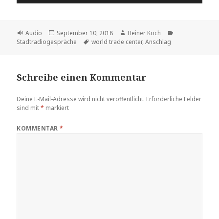
Player
Format
Veröffentlicht
Autor
Kategorien
Audio
September 10, 2018
Heiner Koch
am
Schlagwörter
Stadtradiogespräche
world trade center
,
Anschlag
Schreibe einen Kommentar
Deine E-Mail-Adresse wird nicht veröffentlicht.
Erforderliche Felder
sind mit
*
markiert
KOMMENTAR
*