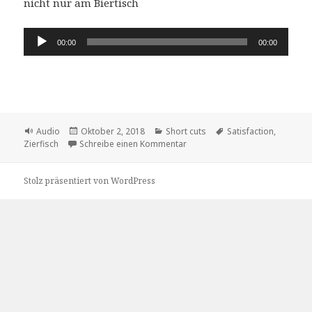
nicht nur am Biertisch
Audio-
00:00
00:00
Player
Format
Veröffentlicht
Kategorien
Schlagwörter
Audio
Oktober 2, 2018
Short cuts
Satisfaction
,
am
zu der Satisfizierfisch
Zierfisch
Schreibe einen Kommentar
Stolz präsentiert von WordPress