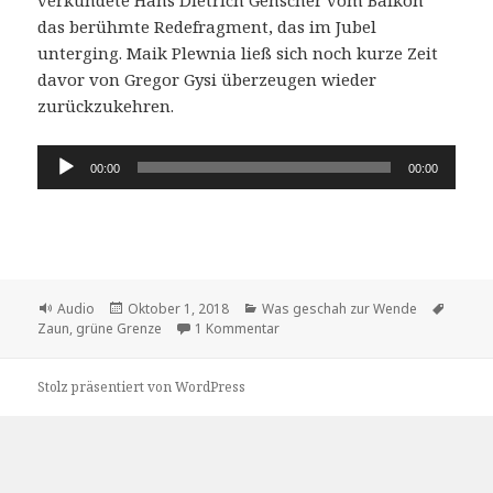
das berühmte Redefragment, das im Jubel
unterging. Maik Plewnia ließ sich noch kurze Zeit
davor von Gregor Gysi überzeugen wieder
zurückzukehren.
Audio-
00:00
00:00
Player
Format
Veröffentlicht
Kategorien
Schlag
Audio
Oktober 1, 2018
Was geschah zur Wende
am
zu Wie Maik Plewnia die Wende in 
Zaun
,
grüne Grenze
1 Kommentar
Stolz präsentiert von WordPress