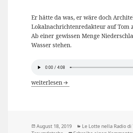
Er hätte da was, er wäre doch Archit
Lokalnachrichtenredakteur auf Tom z
Ab einer gewissen Menge Niederschla
Wasser stehen.
Le Lotte nella Radio di Weimar – Kap.
weiterlesen
Veröffentlicht
Kategorien
August 18, 2019
Le Lotte nella Radio d
am