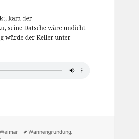
ekt, kam der
u, seine Datsche wäre undicht.
g würde der Keller unter
3 Sylvias Hauptrolle 11
Schlagwörter
i Weimar
Wannengründung
,
zu Le Lotte nella Radio di Weimar – Kap.3 Sylvias Hauptroll