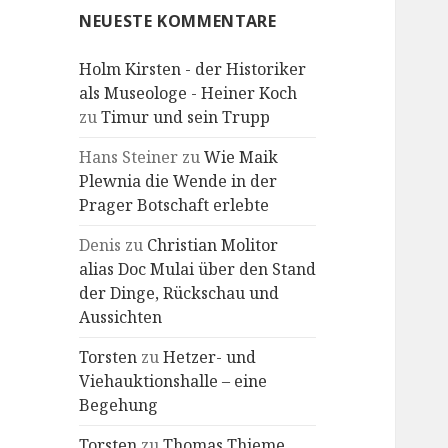
NEUESTE KOMMENTARE
Holm Kirsten - der Historiker
als Museologe - Heiner Koch
zu
Timur und sein Trupp
Hans Steiner
zu
Wie Maik
Plewnia die Wende in der
Prager Botschaft erlebte
Denis
zu
Christian Molitor
alias Doc Mulai über den Stand
der Dinge, Rückschau und
Aussichten
Torsten
zu
Hetzer- und
Viehauktionshalle – eine
Begehung
Torsten
zu
Thomas Thieme