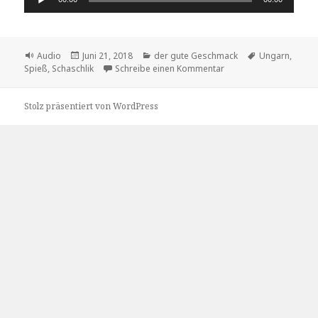
Player
Format
Veröffentlicht
Kategorien
Schlagwörter
Audio
Juni 21, 2018
der gute Geschmack
Ungarn
,
am
zu Schaschlik von Fere
Spieß
,
Schaschlik
Schreibe einen Kommentar
Stolz präsentiert von WordPress