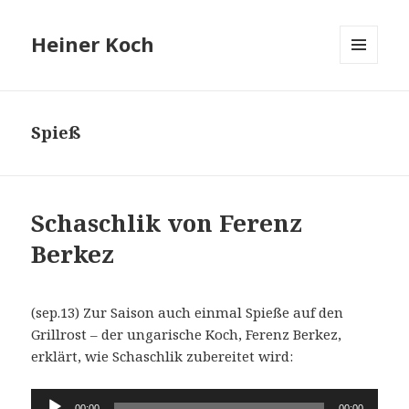
Heiner Koch
MENÜ
UND
WIDGETS
Spieß
Schaschlik von Ferenz
Berkez
(sep.13) Zur Saison auch einmal Spieße auf den
Grillrost – der ungarische Koch, Ferenz Berkez,
erklärt, wie Schaschlik zubereitet wird:
Audio-
00:00
00:00