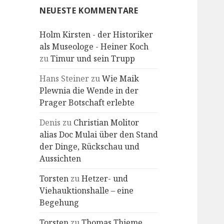
NEUESTE KOMMENTARE
Holm Kirsten - der Historiker
als Museologe - Heiner Koch
zu
Timur und sein Trupp
Hans Steiner
zu
Wie Maik
Plewnia die Wende in der
Prager Botschaft erlebte
Denis
zu
Christian Molitor
alias Doc Mulai über den Stand
der Dinge, Rückschau und
Aussichten
Torsten
zu
Hetzer- und
Viehauktionshalle – eine
Begehung
Torsten
zu
Thomas Thieme