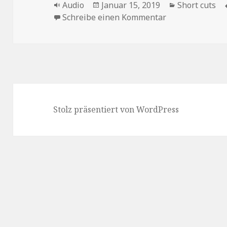
Format
Veröffentlicht
Kategorien
Audio
Januar 15, 2019
Short cuts
am
zu das Pop-Op
Schreibe einen Kommentar
Stolz präsentiert von WordPress