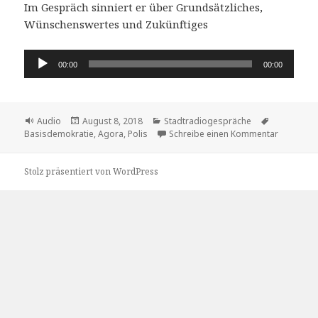
Im Gespräch sinniert er über Grundsätzliches,
Wünschenswertes und Zukünftiges
Audio-
00:00
00:00
Player
Format
Veröffentlicht
Kategorien
Schlagwört
Audio
August 8, 2018
Stadtradiogespräche
am
zu Markus
Basisdemokratie
,
Agora
,
Polis
Schreibe einen Kommentar
Stolz präsentiert von WordPress