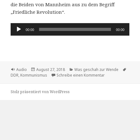
die Beiden von Mannheim aus zu dem Begriff
„Friedliche Revolution“.
Audio-
00:00
00:00
Player
Format
Veröffentlicht
Kategorien
Schlag
Audio
August 27, 2018
Was geschah zur Wende
am
zu Gerda und Herman
DDR
,
Kommunismus
Schreibe einen Kommentar
Stolz präsentiert von WordPress