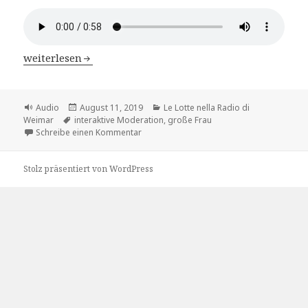
Le Lotte nella Radio di Weimar – Kap.3 Sylvias Hauptroll
weiterlesen
Format
Veröffentlicht
Kategorien
Audio
August 11, 2019
Le Lotte nella Radio di
Schlagwörter
am
Weimar
interaktive Moderation
,
große Frau
zu Le Lotte nella Radio di Weimar – Kap.3 S
Schreibe einen Kommentar
Stolz präsentiert von WordPress