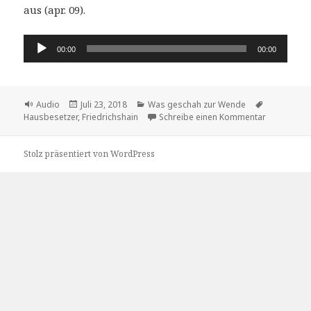
aus (apr. 09).
Audio-
00:00
00:00
Player
Format
Veröffentlicht
Kategorien
Schlagwört
Audio
Juli 23, 2018
Was geschah zur Wende
am
zu Wie Silv
Hausbesetzer
,
Friedrichshain
Schreibe einen Kommentar
Stolz präsentiert von WordPress