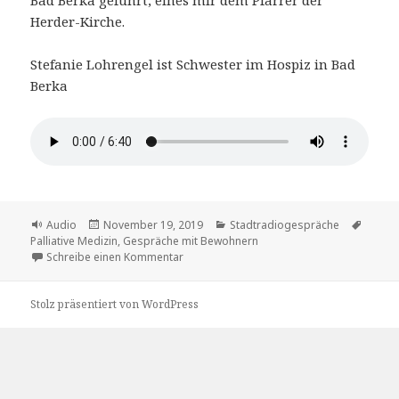
Herder-Kirche.
Stefanie Lohrengel ist Schwester im Hospiz in Bad
Berka
Format
Veröffentlicht
Kategorien
Schla
Audio
November 19, 2019
Stadtradiogespräche
am
Palliative Medizin
,
Gespräche mit Bewohnern
zu Das Ende der Existenz – Annäherung an
Schreibe einen Kommentar
Stolz präsentiert von WordPress