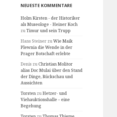
NEUESTE KOMMENTARE
Holm Kirsten - der Historiker
als Museologe - Heiner Koch
zu
Timur und sein Trupp
Hans Steiner
zu
Wie Maik
Plewnia die Wende in der
Prager Botschaft erlebte
Denis
zu
Christian Molitor
alias Doc Mulai über den Stand
der Dinge, Rückschau und
Aussichten
Torsten
zu
Hetzer- und
Viehauktionshalle – eine
Begehung
Torsten
zu
Thomas Thieme