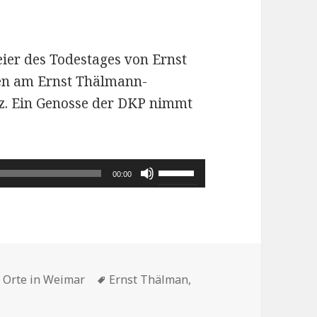
ier des Todestages von Ernst
en am Ernst Thälmann-
z. Ein Genosse der DKP nimmt
Pfeiltasten
00:00
Hoch/Runter
benutzen,
um
die
Schlagwörter
Lautstärke
 Orte in Weimar
Ernst Thälman
,
mpf der Arbeiterklasse – Ernst Thälmann
zu