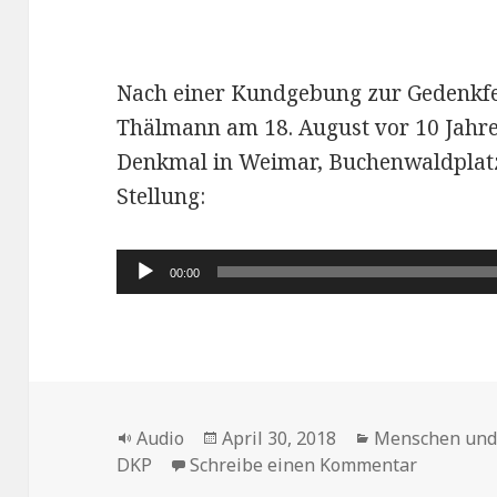
Nach einer Kundgebung zur Gedenkfe
Thälmann am 18. August vor 10 Jahr
Denkmal in Weimar, Buchenwaldplat
Stellung:
Audio-
00:00
Player
Format
Veröffentlicht
Kategorien
Audio
April 30, 2018
Menschen und
am
zu Der Ka
DKP
Schreibe einen Kommentar