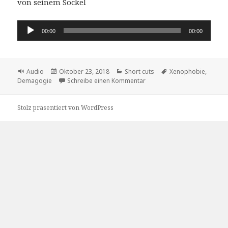
von seinem Sockel
Audio-
00:00
00:00
Player
Format
Veröffentlicht
Kategorien
Schlagwörter
Audio
Oktober 23, 2018
Short cuts
Xenophobie
,
am
zu der Demagockel
Demagogie
Schreibe einen Kommentar
Stolz präsentiert von WordPress