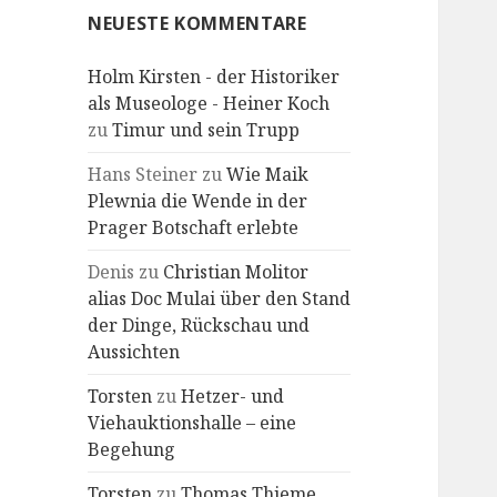
NEUESTE KOMMENTARE
Holm Kirsten - der Historiker
als Museologe - Heiner Koch
zu
Timur und sein Trupp
Hans Steiner
zu
Wie Maik
Plewnia die Wende in der
Prager Botschaft erlebte
Denis
zu
Christian Molitor
alias Doc Mulai über den Stand
der Dinge, Rückschau und
Aussichten
Torsten
zu
Hetzer- und
Viehauktionshalle – eine
Begehung
Torsten
zu
Thomas Thieme