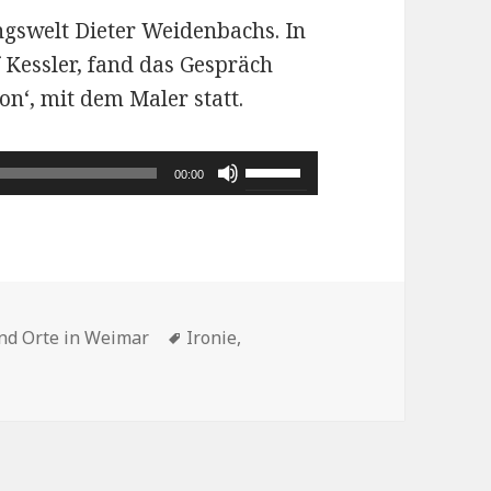
gswelt Dieter Weidenbachs. In
 Kessler, fand das Gespräch
ion‘, mit dem Maler statt.
Pfeiltasten
00:00
Hoch/Runter
benutzen,
um
die
Schlagwörter
Lautstärke
d Orte in Weimar
Ironie
,
eter M. Weidenbach
zu
regeln.