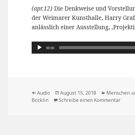
(apr.12)
Die Denkweise und Vorstellun
der Weimarer Kunsthalle, Harry Graf
anlässlich einer Ausstellung, ‚Projekt
Audio-
00:00
Player
Format
Veröffentlicht
Kategorien
Audio
August 15, 2018
Menschen un
am
zu Di
Böcklin
Schreibe einen Kommentar