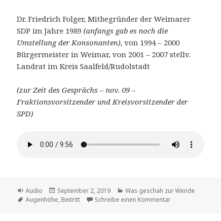
Dr. Friedrich Folger, Mitbegründer der Weimarer
SDP im Jahre 1989
(anfangs gab es noch die
Umstellung der Konsonanten)
, von 1994 – 2000
Bürgermeister in Weimar, von 2001 – 2007 stellv.
Landrat im Kreis Saalfeld/Rudolstadt
(zur Zeit des Gesprächs – nov. 09 –
Fraktionsvorsitzender und Kreisvorsitzender der
SPD)
Format
Veröffentlicht
Kategorien
Audio
September 2, 2019
Was geschah zur Wende
Schlagwörter
am
zu Wie Dr. Friedri
Augenhöhe
,
Beitritt
Schreibe einen Kommentar