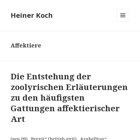
Heiner Koch
MENÜ
UND
WIDGETS
Affektiere
Die Entstehung der
zoolyrischen Erläuterungen
zu den häufigsten
Gattungen affektierischer
Art
(sep 09) „Brexit“ (british exit) „Arabellion“