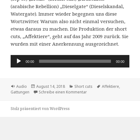
(arabische Rebellion) „Dieselgate“ (Dieselskandal,
Watergate). Immer wieder begegnen uns diese
Wortzwitter. Warum also nicht einmal versuchen,
etwas daraus zu machen. Die Produktion der short
cuts, „Affektiere“, geht auf das Jahr 2009 zurück. Sie
wurden mit einer Anerkennung ausgezeichnet.
Audio-
00:00
00:00
Player
Format
Veröffentlicht
Kategorien
Schlagwörter
Audio
August 14, 2018
Short cuts
Affektiere
,
am
zu Die Entstehung der zoolyri
Gattungen
Schreibe einen Kommentar
Stolz präsentiert von WordPress