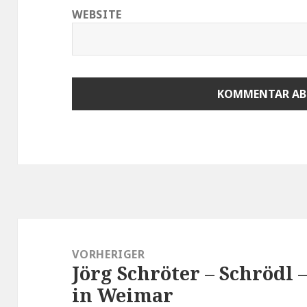
WEBSITE
Beitragsnavigation
VORHERIGER
Jörg Schröter – Schrödl 
Vorheriger
in Weimar
Beitrag: