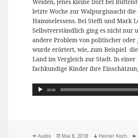
Weiden, jenes kleine Dorf bei Buttel
letzte Woche zur Walpurgisnacht die
Hammelessens. Bei Steffi und Mark L
Selbstverständlich ging es nicht nur
andere Problem von politischer oder 
wurde erörtert, wie, zum Beispiel d
Land im Vergleich zur Stadt. In eine
fachkundige Kinder ihre Einschätzun
Audio-
00:00
Player
Format
Veröffentlicht
Autor
Audio
Mai 8, 2018
Heiner Koch