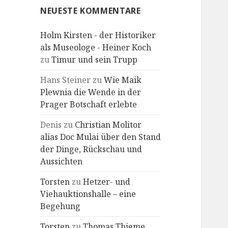
NEUESTE KOMMENTARE
Holm Kirsten - der Historiker
als Museologe - Heiner Koch
zu
Timur und sein Trupp
Hans Steiner
zu
Wie Maik
Plewnia die Wende in der
Prager Botschaft erlebte
Denis
zu
Christian Molitor
alias Doc Mulai über den Stand
der Dinge, Rückschau und
Aussichten
Torsten
zu
Hetzer- und
Viehauktionshalle – eine
Begehung
Torsten
zu
Thomas Thieme