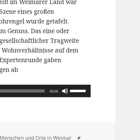
stedt im Weimarer Land war
 Szene eines großen
ohrengel wurde getafelt.
 um Genuss. Das eine oder
gesellschaftlicher Tragweite
ie Wohnverhältnisse auf dem
r Expertenrunde gaben
gen ab
Pfeiltasten
00:00
Hoch/Runter
benutzen,
um
die
Kategorien
Schlagwörter
Lautstärke
Menschen und Orte in Weimar