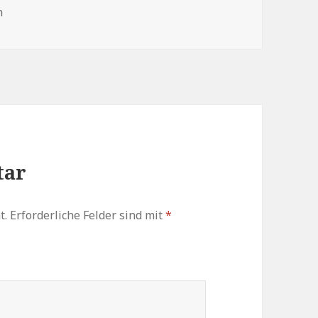
n
zu
regeln.
tar
t.
Erforderliche Felder sind mit
*