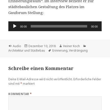
Erinnerungsraum“. Im Interview bezieht er zur
städtebaulichen Gestaltung des Platzes im
Gauforum Stellung:
Audio-
00:00
00:00
Player
Format
Veröffentlicht
Autor
Kategorien
Audio
Dezember 10, 2018
Heiner Koch
am
Schlagwörter
Architektur und Städtebau
Erinnerung
,
Verdrängung
Schreibe einen Kommentar
Deine E-Mail-Adresse wird nicht veröffentlicht.
Erforderliche Felder
sind mit
*
markiert
KOMMENTAR
*