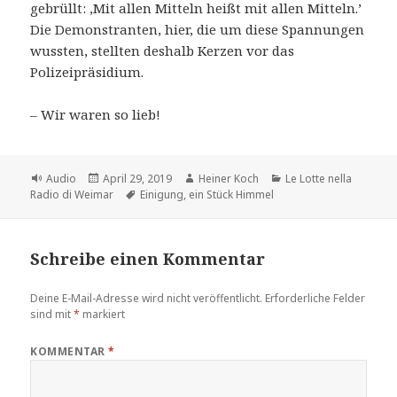
gebrüllt: ‚Mit allen Mitteln heißt mit allen Mitteln.’
Die Demonstranten, hier, die um diese Spannungen
wussten, stellten deshalb Kerzen vor das
Polizeipräsidium.
– Wir waren so lieb!
Format
Veröffentlicht
Autor
Kategorien
Audio
April 29, 2019
Heiner Koch
Le Lotte nella
am
Schlagwörter
Radio di Weimar
Einigung
,
ein Stück Himmel
Schreibe einen Kommentar
Deine E-Mail-Adresse wird nicht veröffentlicht.
Erforderliche Felder
sind mit
*
markiert
KOMMENTAR
*