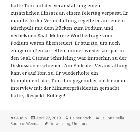
hatte Tom mit der Veranstaltung einen
zusätzlichen Einsatz an einem Feiertag verpasst. Er
maulte. In der Veranstaltung regelte er an seinem
Mischpult mit dem Rücken zum Podium und
verließ den Saal. Mehrere Wortbeiträge vom
Podium waren übersteuert. Er stürzte, um noch
einigermaßen zu retten, immer wieder zu spät in
den Saal. Ottmar Schmieling war immerhin zu der
Diskussion erschienen. Am Ende der Veranstaltung
kam er auf Tom zu. Er wiederholte ein
Kompliment, das Tom ihm gegenüber nach einem
Interview mit der Ministerpräsidentin gemacht
hatte, ‚Respekt, Kollege!’
Format
Veröffentlicht
Autor
Kategorien
Audio
April 22, 2019
Heiner Koch
Le Lotte nella
am
Schlagwörter
Radio di Weimar
Umwälzung
,
Umsturz