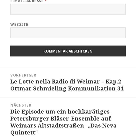
E-MAIL-ADRESSE
*
WEBSITE
Beitragsnavigation
VORHERIGER
Le Lotte nella Radio di Weimar – Kap.2
Vorheriger
Ottmar Schmieling Kommunikation 34
Beitrag:
NÄCHSTER
Die Episode um ein hochkarätiges
Nächster
Petersburger Bläser-Ensemble auf
Beitrag:
Weimars Altstadtstraßen- „Das Neva
Quintett“