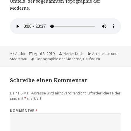
Umfeld, der sogenannten Topographie der
Moderne.
Format
Veröffentlicht
Autor
Kategorien
Audio
April 3, 2019
Heiner Koch
Architektur und
am
Schlagwörter
Städtebau
Topographie der Moderne
,
Gauforum
Schreibe einen Kommentar
Deine E-Mail-Adresse wird nicht veröffentlicht.
Erforderliche Felder
sind mit
*
markiert
KOMMENTAR
*