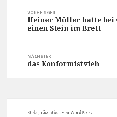
Beitragsnavigation
VORHERIGER
Heiner Müller hatte bei
Vorheriger
einen Stein im Brett
Beitrag:
NÄCHSTER
das Konformistvieh
Nächster
Beitrag:
Stolz präsentiert von WordPress