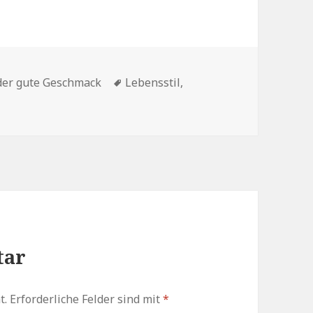
benutzen,
um
die
Kategorien
Schlagwörter
Lautstärke
der gute Geschmack
Lebensstil
,
zu
regeln.
tar
t.
Erforderliche Felder sind mit
*