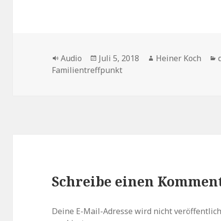
Format
Veröffentlicht
Autor
Audio
Juli 5, 2018
Heiner Koch
am
Familientreffpunkt
Schreibe einen Kommen
Deine E-Mail-Adresse wird nicht veröffentlich