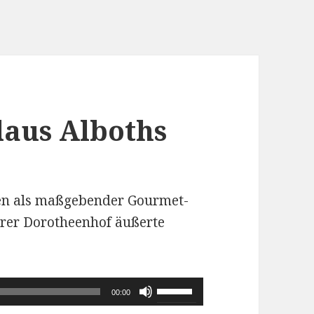
laus Alboths
en als maßgebender Gourmet-
rer Dorotheenhof äußerte
Pfeiltasten
00:00
Hoch/Runter