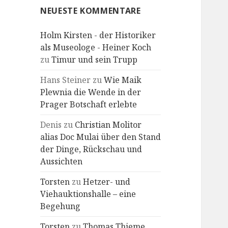
NEUESTE KOMMENTARE
Holm Kirsten - der Historiker
als Museologe - Heiner Koch
zu
Timur und sein Trupp
Hans Steiner
zu
Wie Maik
Plewnia die Wende in der
Prager Botschaft erlebte
Denis
zu
Christian Molitor
alias Doc Mulai über den Stand
der Dinge, Rückschau und
Aussichten
Torsten
zu
Hetzer- und
Viehauktionshalle – eine
Begehung
Torsten
zu
Thomas Thieme