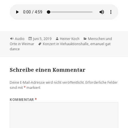
Format
Veröffentlicht
Autor
Kategorien
Audio
Juni 5, 2019
Heiner Koch
Menschen und
am
Schlagwörter
Orte in Weimar
Konzert in Viehauktionshalle
,
emanuel gat
dance
Schreibe einen Kommentar
Deine E-Mail-Adresse wird nicht veröffentlicht.
Erforderliche Felder
sind mit
*
markiert
KOMMENTAR
*