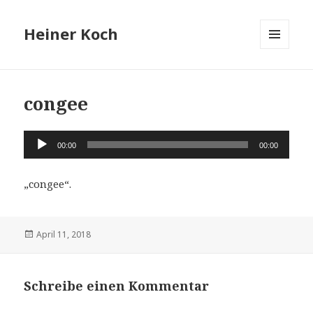
Heiner Koch
MENÜ
UND
WIDGETS
congee
Audio-
00:00
00:00
Player
„congee“.
Veröffentlicht
April 11, 2018
am
Schreibe einen Kommentar