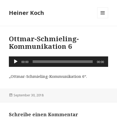
Heiner Koch
MENÜ
UND
WIDGETS
Ottmar-Schmieling-
Kommunikation 6
Audio-
00:00
00:00
Player
„Ottmar-Schmieling-Kommunikation 6“.
Veröffentlicht
September 30, 2018
am
Schreibe einen Kommentar