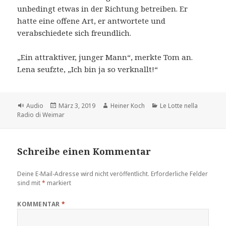
unbedingt etwas in der Richtung betreiben. Er
hatte eine offene Art, er antwortete und
verabschiedete sich freundlich.
„Ein attraktiver, junger Mann“, merkte Tom an.
Lena seufzte, „Ich bin ja so verknallt!“
Format
Veröffentlicht
Autor
Kategorien
Audio
März 3, 2019
Heiner Koch
Le Lotte nella
am
Radio di Weimar
Schreibe einen Kommentar
Deine E-Mail-Adresse wird nicht veröffentlicht.
Erforderliche Felder
sind mit
*
markiert
KOMMENTAR
*