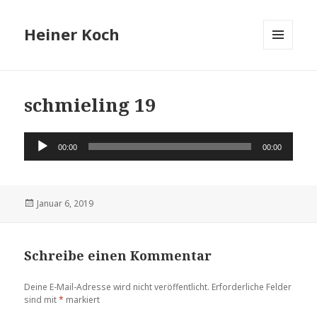
Heiner Koch
MENÜ
UND
WIDGETS
schmieling 19
Audio-
00:00
00:00
Player
Veröffentlicht
Januar 6, 2019
am
Schreibe einen Kommentar
Deine E-Mail-Adresse wird nicht veröffentlicht.
Erforderliche Felder
sind mit
*
markiert